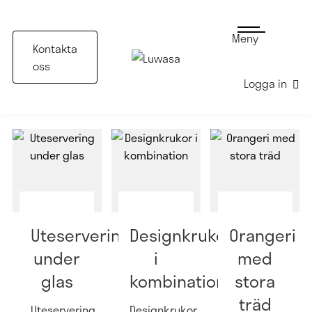
Meny
Kontakta
oss
Logga in
Nyhetsbrev
Växtinredning
Greenstyling
Inspiration
Uteservering
Designkrukor
Orangeri
under
i
med
glas
kombination
stora
träd
Uteservering
Designkrukor