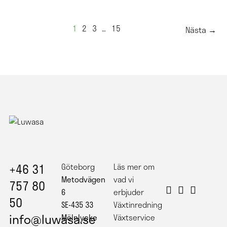
1
2
3
…
15
Nästa →
+46 31
Göteborg
Läs mer om
Metodvägen
vad vi
757 80
6
erbjuder
50
SE-435 33
Växtinredning
info@luwasa.se
Mölnlycke
Växtservice