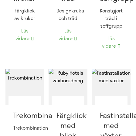
Färgklick
Designkruka
Konstgjort
av krukor
och träd
träd i
soffgrupp
Läs
Läs
vidare
vidare
Läs
vidare
Trekombination
Färgklick
Fastinstall
med
med
Trekombination
blick
växter