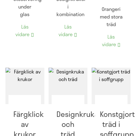
under
i
Orangeri
glas
kombination
med stora
träd
Läs
Läs
vidare
vidare
Läs
vidare
Färgklick
Designkruka
Konstgjort
av
och
träd i
krukor
träd
soffgrupp