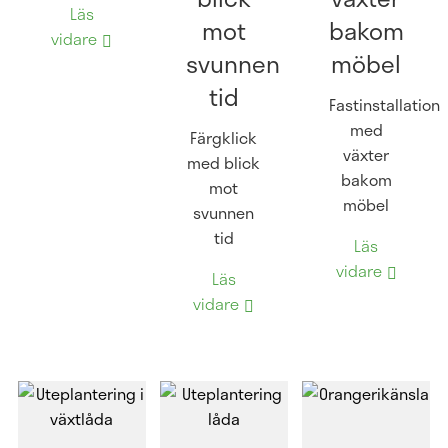
Läs
mot
bakom
vidare
svunnen
möbel
tid
Fastinstallation
med
Färgklick
växter
med blick
bakom
mot
möbel
svunnen
tid
Läs
vidare
Läs
vidare