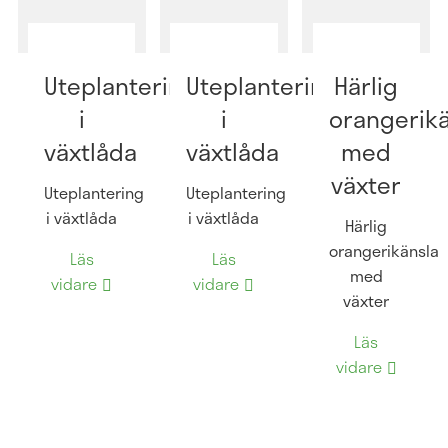
Uteplantering
Uteplantering
Härlig
i
i
orangerikä
växtlåda
växtlåda
med
växter
Uteplantering
Uteplantering
i växtlåda
i växtlåda
Härlig
orangerikänsla
Läs
Läs
med
vidare
vidare
växter
Läs
vidare