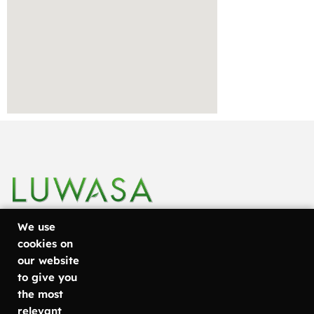
We use
cookies on
our website
+46 31
Göteborg
Läs mer om
to give you
Metodvägen
vad vi
757 80
the most
6
erbjuder
relevant