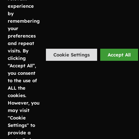
50
SE-435 33
Växtinredning
experience
info@luwasa.se
Mölnlycke
Växtservice
by
Kontorsväxter
remembering
Malmö
Göteborg:
Växtskötsel
your
Carlsgatan
031-757 80
preferences
7
50
and repeat
SE-211 20
Malmö:
visits. By
Cookie Settings
Accept All
Malmö
040-685 25
clicking
25
“Accept All”,
Stockholm
Stockholm:
you consent
Bruttovägen
08-756 80
to the use of
12
67
ALL the
SE-175 73
cookies.
Järfälla
However, you
may visit
"Cookie
Settings" to
© Copyright Luwasa 2026
Integritetspolicy
provide a