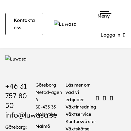
Meny
Kontakta
oss
Logga in
+46 31
Göteborg
Läs mer om
Metodvägen
vad vi
757 80
6
erbjuder
50
SE-435 33
Växtinredning
info@luwasa.se
Mölnlycke
Växtservice
Kontorsväxter
Malmö
Göteborg:
Växtskötsel