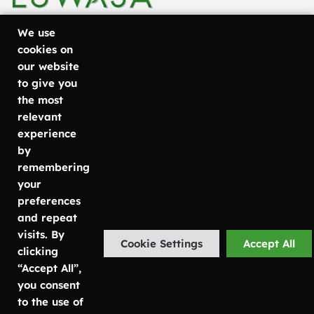
We use
cookies on
our website
+46 31
Göteborg
Läs mer om
to give you
Metodvägen
vad vi
757 80
the most
6
erbjuder
relevant
50
SE-435 33
Växtinredning
experience
info@luwasa.se
Mölnlycke
Växtservice
by
Kontorsväxter
remembering
Malmö
Göteborg:
Växtskötsel
your
Carlsgatan
031-757 80
preferences
7
50
and repeat
SE-211 20
Malmö:
visits. By
Cookie Settings
Accept All
Malmö
040-685 25
clicking
25
“Accept All”,
Stockholm
Stockholm:
you consent
Bruttovägen
08-756 80
to the use of
12