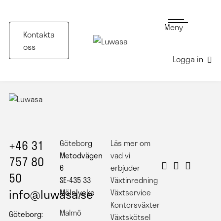
Meny
Kontakta
oss
Logga in
+46 31
Göteborg
Läs mer om
Metodvägen
vad vi
757 80
6
erbjuder
50
SE-435 33
Växtinredning
info@luwasa.se
Mölnlycke
Växtservice
Kontorsväxter
Malmö
Göteborg:
Växtskötsel