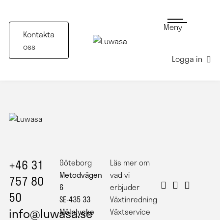
Meny
Kontakta
oss
Logga in
+46 31
Göteborg
Läs mer om
Metodvägen
vad vi
757 80
6
erbjuder
50
SE-435 33
Växtinredning
info@luwasa.se
Mölnlycke
Växtservice