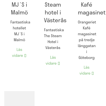
MJ´S i
Steam
Kafé
Malmö
hotel i
magasinet
Västerås
Fantastiska
Orangeriet
hotellet
Kafé
Fantastiska
MJ´S i
magasinet
The Steam
Malmö
på tredje
Hotel i
långgatan
Västerås
Läs
i
vidare
Läs
Göteborg
vidare
Läs
vidare