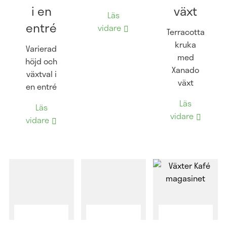
i en
växt
Läs
entré
vidare
Terracotta
kruka
Varierad
med
höjd och
Xanado
växtval i
växt
en entré
Läs
Läs
vidare
vidare