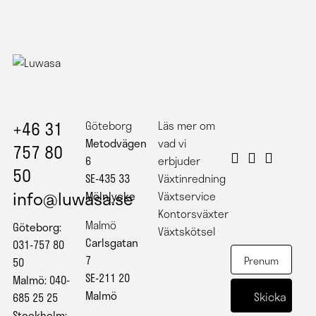
+46 31
Göteborg
Läs mer om
Metodvägen
vad vi
757 80
6
erbjuder
50
SE-435 33
Växtinredning
info@luwasa.se
Mölnlycke
Växtservice
Kontorsväxter
Malmö
Göteborg:
Växtskötsel
Carlsgatan
031-757 80
7
50
SE-211 20
Malmö: 040-
Malmö
685 25 25
Stockholm: