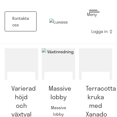
Meny
Kontakta
oss
Logga in
Nyhetsbrev
Växtinredning
Greenstyling
Inspiration
Varierad
Massive
Terracotta
höjd
lobby
kruka
och
med
Massive
växtval
Xanado
lobby