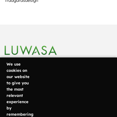
Trädgårdsdesign
We use
cookies on
our website
+46 31
Göteborg
Läs mer om
to give you
Metodvägen
vad vi
757 80
the most
6
erbjuder
relevant
50
SE-435 33
Växtinredning
experience
info@luwasa.se
Mölnlycke
Växtservice
by
Kontorsväxter
remembering
Malmö