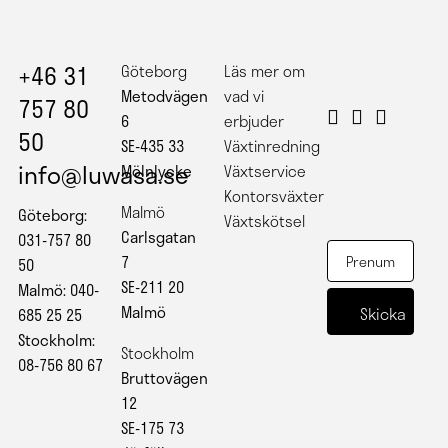
+46 31
Göteborg
Läs mer om
Metodvägen
vad vi
757 80
6
erbjuder
50
SE-435 33
Växtinredning
info@luwasa.se
Mölnlycke
Växtservice
Kontorsväxter
Malmö
Göteborg:
Växtskötsel
Carlsgatan
031-757 80
7
50
SE-211 20
Malmö: 040-
Malmö
685 25 25
Stockholm:
Stockholm
08-756 80 67
Bruttovägen
12
SE-175 73