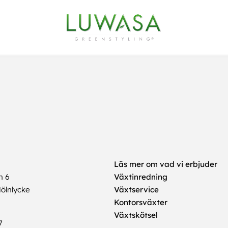
Läs mer om vad vi erbjuder
n 6
Växtinredning
ölnlycke
Växtservice
Kontorsväxter
Växtskötsel
7