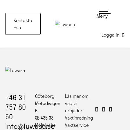
Meny
Kontakta
oss
Logga in
Svarta amplar på Elite Hotel
+46 31
Göteborg
Läs mer om
Metodvägen
vad vi
757 80
6
erbjuder
50
SE-435 33
Växtinredning
info@luwasa.se
Mölnlycke
Växtservice