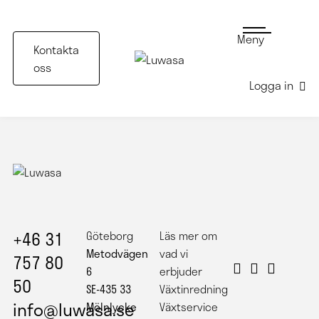
Meny
Kontakta
oss
Logga in
Större Amate träd i Cadabra kruka
+46 31
Göteborg
Läs mer om
Metodvägen
vad vi
757 80
6
erbjuder
50
SE-435 33
Växtinredning
info@luwasa.se
Mölnlycke
Växtservice