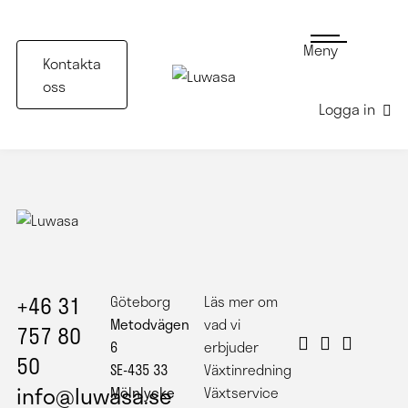
Meny
Kontakta
oss
Logga in
Maffig växtinredning
+46 31
Göteborg
Läs mer om
Metodvägen
vad vi
757 80
6
erbjuder
50
SE-435 33
Växtinredning
info@luwasa.se
Mölnlycke
Växtservice