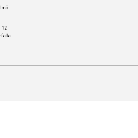
almö
 12
rfälla