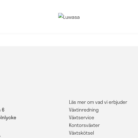
Läs mer om vad vi erbjuder
 6
Växtinredning
ölnlycke
Växtservice
Kontorsväxter
Växtskötsel
7