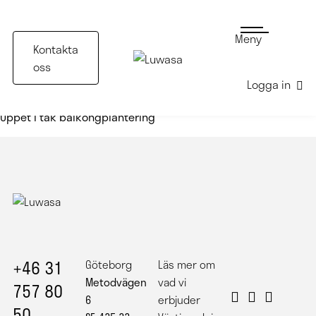
Meny
Kontakta
oss
Logga in
Öppet i tak balkongplantering
+46 31
Göteborg
Läs mer om
Metodvägen
vad vi
757 80
6
erbjuder
50