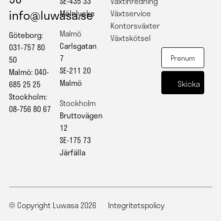
SE-435 33
Växtinredning
info@luwasa.se
Mölnlycke
Växtservice
Kontorsväxter
Malmö
Göteborg:
Växtskötsel
Carlsgatan
031-757 80
7
50
SE-211 20
Malmö: 040-
Malmö
685 25 25
Stockholm:
Stockholm
08-756 80 67
Bruttovägen
12
SE-175 73
Järfälla
© Copyright Luwasa 2026
Integritetspolicy