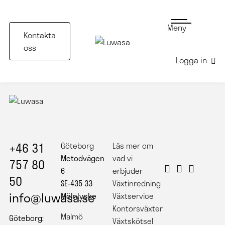
Meny
Kontakta
oss
Logga in
+46 31
Göteborg
Läs mer om
Metodvägen
vad vi
757 80
6
erbjuder
50
SE-435 33
Växtinredning
info@luwasa.se
Mölnlycke
Växtservice
Kontorsväxter
Malmö
Göteborg:
Växtskötsel