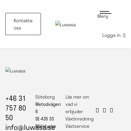
Meny
Kontakta
oss
Logga in
+46 31
Göteborg
Läs mer om
Metodvägen
vad vi
757 80
6
erbjuder
50
SE-435 33
Växtinredning
info@luwasa.se
Mölnlycke
Växtservice