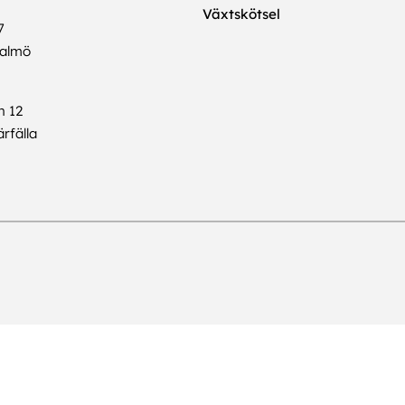
Växtskötsel
7
Malmö
n 12
rfälla