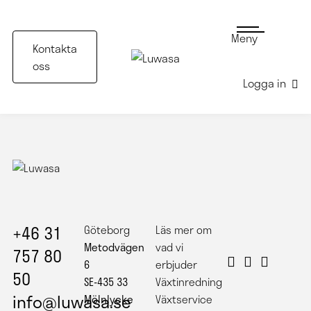
Meny
Kontakta
oss
Logga in
Kontorskorridor med grå amplar samt murgröna
+46 31
Göteborg
Läs mer om
Metodvägen
vad vi
757 80
6
erbjuder
50
SE-435 33
Växtinredning
info@luwasa.se
Mölnlycke
Växtservice