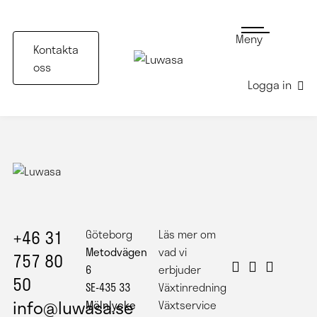
Meny
Kontakta
oss
Logga in
Konstinstallation decowood på restaurang
+46 31
Göteborg
Läs mer om
Metodvägen
vad vi
757 80
6
erbjuder
50
SE-435 33
Växtinredning
info@luwasa.se
Mölnlycke
Växtservice