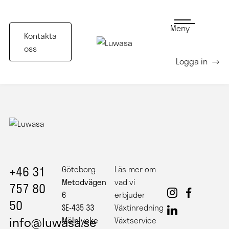
Meny
Kontakta
oss
Logga in
Konstgjort träd i soffgrupp
+46 31
Göteborg
Läs mer om
Metodvägen
vad vi
757 80
6
erbjuder
50
SE-435 33
Växtinredning
info@luwasa.se
Mölnlycke
Växtservice