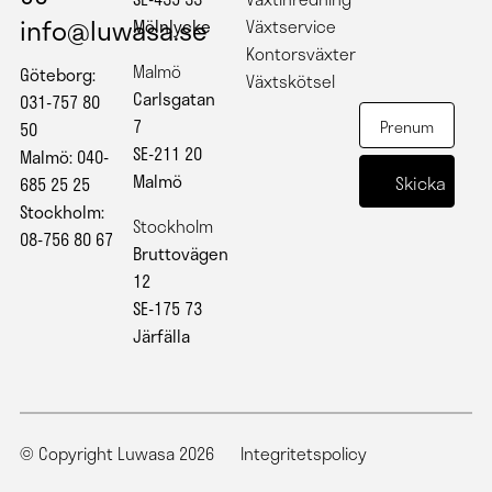
info@luwasa.se
Mölnlycke
Växtservice
Kontorsväxter
Malmö
Göteborg:
Växtskötsel
Carlsgatan
031-757 80
7
50
SE-211 20
Malmö: 040-
Malmö
685 25 25
Stockholm:
Stockholm
08-756 80 67
Bruttovägen
12
SE-175 73
Järfälla
© Copyright Luwasa 2026
Integritetspolicy