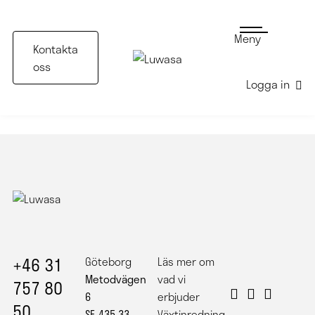
Meny
Kontakta
oss
Logga in
Kafé magasinet på tredje långgatan i Göteborg
+46 31
Göteborg
Läs mer om
Metodvägen
vad vi
757 80
6
erbjuder
50
SE-435 33
Växtinredning