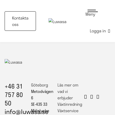
Meny
Kontakta
oss
Logga in
Julkrans
+46 31
Göteborg
Läs mer om
Metodvägen
vad vi
757 80
6
erbjuder
50
SE-435 33
Växtinredning
info@luwasa.se
Mölnlycke
Växtservice