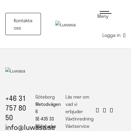
Meny
Kontakta
oss
Logga in
+46 31
Göteborg
Läs mer om
Metodvägen
vad vi
757 80
6
erbjuder
50
SE-435 33
Växtinredning
info@luwasa.se
Mölnlycke
Växtservice