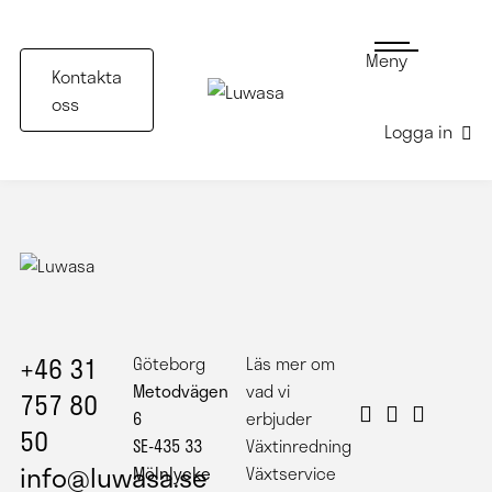
Meny
Kontakta
oss
Logga in
Hotell i Göteborg
+46 31
Göteborg
Läs mer om
Metodvägen
vad vi
757 80
6
erbjuder
50
SE-435 33
Växtinredning
info@luwasa.se
Mölnlycke
Växtservice