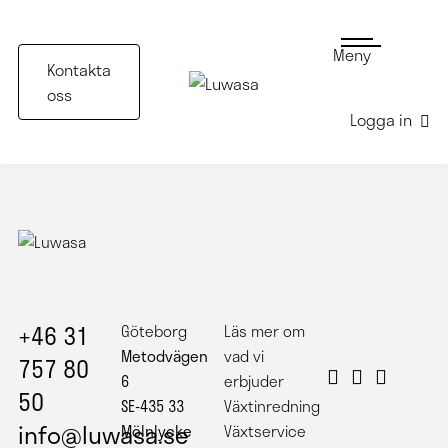
Meny
Kontakta
oss
Logga in
Härlig växtvägg för rumsavdelning
+46 31
Göteborg
Läs mer om
Metodvägen
vad vi
757 80
6
erbjuder
50
SE-435 33
Växtinredning
info@luwasa.se
Mölnlycke
Växtservice