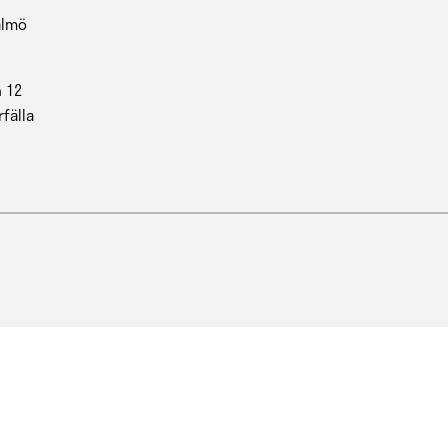
almö
 12
rfälla