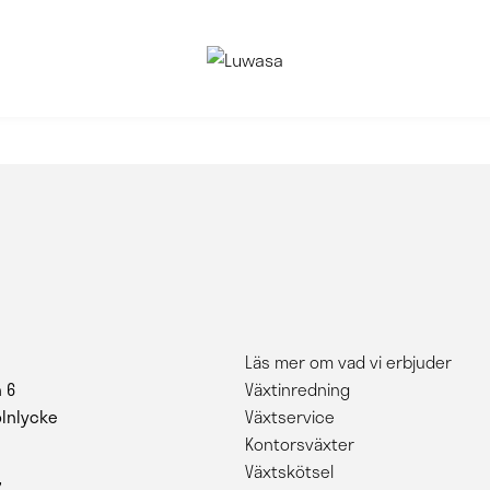
Läs mer om vad vi erbjuder
 6
Växtinredning
ölnlycke
Växtservice
Kontorsväxter
Växtskötsel
7