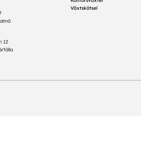
Kontorsväxter
Växtskötsel
7
Malmö
n 12
rfälla