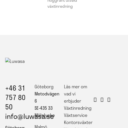
noggrant utvald
växtinredning
+46 31
Göteborg
Läs mer om
Metodvägen
vad vi
757 80
6
erbjuder
50
SE-435 33
Växtinredning
info@luwasa.se
Mölnlycke
Växtservice
Kontorsväxter
Malmö
Göteborg: