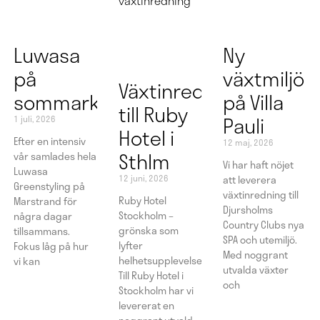
Luwasa
Ny
på
växtmiljö
Växtinredning
sommarkonferens
på Villa
till Ruby
Pauli
1 juli, 2026
Hotel i
Efter en intensiv
12 maj, 2026
Sthlm
vår samlades hela
Vi har haft nöjet
Luwasa
12 juni, 2026
att leverera
Greenstyling på
växtinredning till
Ruby Hotel
Marstrand för
Djursholms
Stockholm –
några dagar
Country Clubs nya
grönska som
tillsammans.
SPA och utemiljö.
lyfter
Fokus låg på hur
Med noggrant
helhetsupplevelsen
vi kan
utvalda växter
Till Ruby Hotel i
och
Stockholm har vi
levererat en