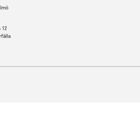
almö
 12
rfälla