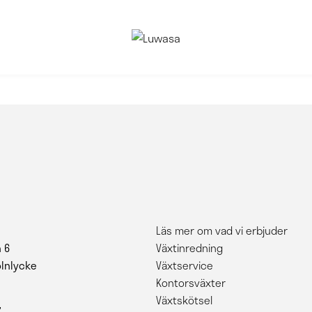
Läs mer om vad vi erbjuder
 6
Växtinredning
ölnlycke
Växtservice
Kontorsväxter
Växtskötsel
7