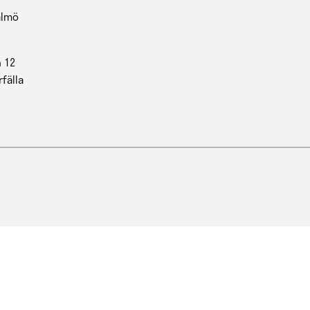
almö
 12
rfälla