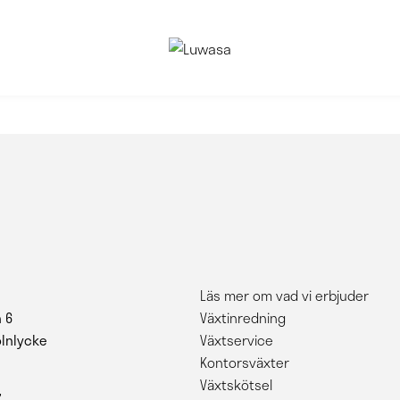
Läs mer om vad vi erbjuder
 6
Växtinredning
ölnlycke
Växtservice
Kontorsväxter
Växtskötsel
7