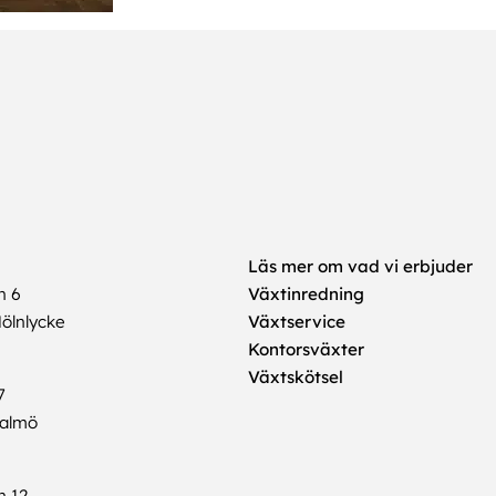
Läs mer om vad vi erbjuder
n 6
Växtinredning
ölnlycke
Växtservice
Kontorsväxter
Växtskötsel
7
Malmö
n 12