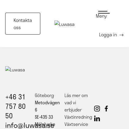
Meny
Kontakta
oss
Logga in
+46 31
Göteborg
Läs mer om
Metodvägen
vad vi
757 80
6
erbjuder
50
SE-435 33
Växtinredning
info@luwasa.se
Mölnlycke
Växtservice