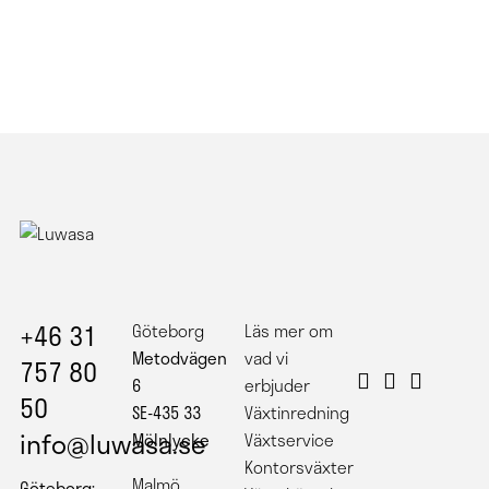
+46 31
Göteborg
Läs mer om
Metodvägen
vad vi
757 80
6
erbjuder
50
SE-435 33
Växtinredning
info@luwasa.se
Mölnlycke
Växtservice
Kontorsväxter
Malmö
Göteborg: