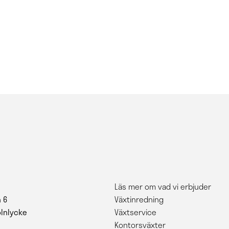
Läs mer om vad vi erbjuder
 6
Växtinredning
ölnlycke
Växtservice
Kontorsväxter