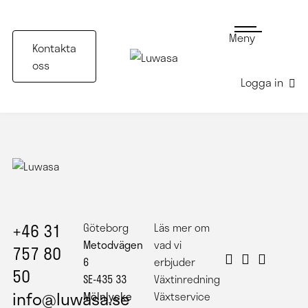
Meny
Kontakta
oss
Logga in
+46 31
Göteborg
Läs mer om
Metodvägen
vad vi
757 80
6
erbjuder
50
SE-435 33
Växtinredning
info@luwasa.se
Mölnlycke
Växtservice