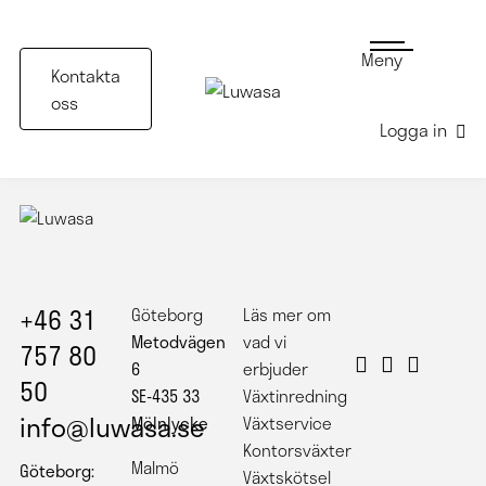
Meny
Kontakta
oss
Logga in
+46 31
Göteborg
Läs mer om
Metodvägen
vad vi
757 80
6
erbjuder
50
SE-435 33
Växtinredning
info@luwasa.se
Mölnlycke
Växtservice
Kontorsväxter
Malmö
Göteborg:
Växtskötsel