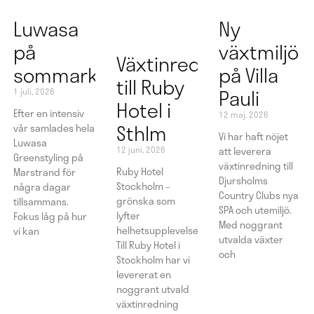
Luwasa
Ny
på
växtmiljö
Växtinredning
sommarkonferens
på Villa
till Ruby
Pauli
1 juli, 2026
Hotel i
Efter en intensiv
12 maj, 2026
Sthlm
vår samlades hela
Vi har haft nöjet
Luwasa
12 juni, 2026
att leverera
Greenstyling på
växtinredning till
Ruby Hotel
Marstrand för
Djursholms
Stockholm –
några dagar
Country Clubs nya
grönska som
tillsammans.
SPA och utemiljö.
lyfter
Fokus låg på hur
Med noggrant
helhetsupplevelsen
vi kan
utvalda växter
Till Ruby Hotel i
och
Stockholm har vi
levererat en
noggrant utvald
växtinredning