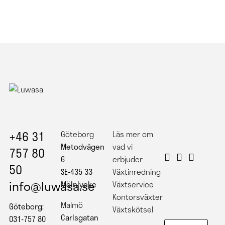
+46 31
Göteborg
Läs mer om
Metodvägen
vad vi
757 80
6
erbjuder
50
SE-435 33
Växtinredning
info@luwasa.se
Mölnlycke
Växtservice
Kontorsväxter
Malmö
Göteborg:
Växtskötsel
Carlsgatan
031-757 80