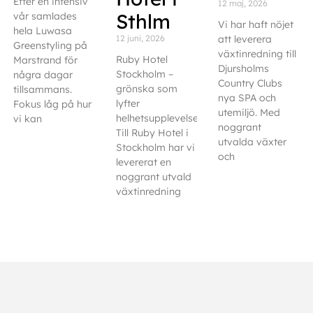
Efter en intensiv
12 maj, 2026
Sthlm
vår samlades
Vi har haft nöjet
hela Luwasa
12 juni, 2026
att leverera
Greenstyling på
växtinredning till
Ruby Hotel
Marstrand för
Djursholms
Stockholm –
några dagar
Country Clubs
grönska som
tillsammans.
nya SPA och
lyfter
Fokus låg på hur
utemiljö. Med
helhetsupplevelsen
vi kan
noggrant
Till Ruby Hotel i
utvalda växter
Stockholm har vi
och
levererat en
noggrant utvald
växtinredning