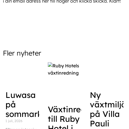
i din email adress ner till höger och klicka skicka. Klart!
Fler nyheter
Luwasa
Ny
på
växtmiljö
Växtinredning
sommarkonferens
på Villa
till Ruby
Pauli
1 juli, 2026
Hotel i