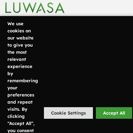
We use
cookies on
our website
+46 31
Göteborg
Läs mer om
to give you
Metodvägen
vad vi
757 80
the most
6
erbjuder
relevant
50
SE-435 33
Växtinredning
experience
info@luwasa.se
Mölnlycke
Växtservice
by
Kontorsväxter
remembering
Malmö
Göteborg:
Växtskötsel
your
Carlsgatan
031-757 80
preferences
7
50
and repeat
SE-211 20
Malmö:
visits. By
Cookie Settings
Accept All
Malmö
040-685 25
clicking
25
“Accept All”,
Stockholm
Stockholm:
you consent
Bruttovägen