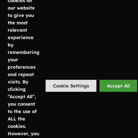
cookies on
our website
+46 31
Göteborg
Läs mer om
to give you
Metodvägen
vad vi
757 80
the most
6
erbjuder
relevant
50
SE-435 33
Växtinredning
experience
info@luwasa.se
Mölnlycke
Växtservice
by
Kontorsväxter
remembering
Malmö
Göteborg:
Växtskötsel
your
Carlsgatan
031-757 80
preferences
7
50
and repeat
SE-211 20
Malmö:
visits. By
Cookie Settings
Accept All
Malmö
040-685 25
clicking
25
“Accept All”,
Stockholm
Stockholm:
you consent
Bruttovägen
08-756 80
to the use of
12
67
ALL the
SE-175 73
cookies.
Järfälla
However, you