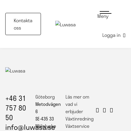
Meny
Kontakta
oss
Logga in
+46 31
Göteborg
Läs mer om
Metodvägen
vad vi
757 80
6
erbjuder
50
SE-435 33
Växtinredning
info@luwasa.se
Mölnlycke
Växtservice