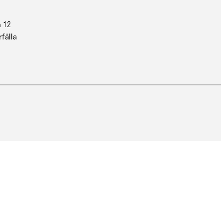
 12
rfälla