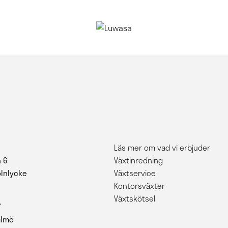
Läs mer om vad vi erbjuder
 6
Växtinredning
ölnlycke
Växtservice
Kontorsväxter
Växtskötsel
7
almö