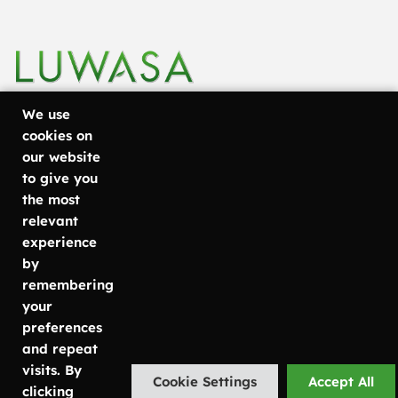
We use
cookies on
our website
+46 31
Göteborg
Läs mer om
to give you
Metodvägen
vad vi
757 80
the most
6
erbjuder
relevant
50
SE-435 33
Växtinredning
experience
info@luwasa.se
Mölnlycke
Växtservice
by
Kontorsväxter
remembering
Malmö
Göteborg:
Växtskötsel
your
Carlsgatan
031-757 80
preferences
7
50
and repeat
SE-211 20
Malmö:
visits. By
Cookie Settings
Accept All
Malmö
040-685 25
clicking