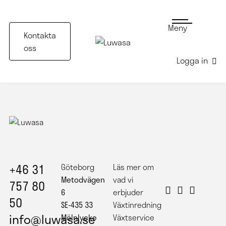
Meny
Kontakta
oss
Logga in
+46 31
Göteborg
Läs mer om
Metodvägen
vad vi
757 80
6
erbjuder
50
SE-435 33
Växtinredning
info@luwasa.se
Mölnlycke
Växtservice