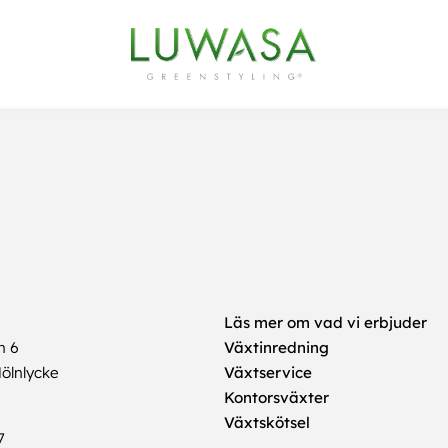
Läs mer om vad vi erbjuder
n 6
Växtinredning
ölnlycke
Växtservice
Kontorsväxter
Växtskötsel
7