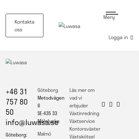
Meny
Kontakta
oss
Logga in
+46 31
Göteborg
Läs mer om
Metodvägen
vad vi
757 80
6
erbjuder
50
SE-435 33
Växtinredning
info@luwasa.se
Mölnlycke
Växtservice
Kontorsväxter
Malmö
Göteborg:
Växtskötsel