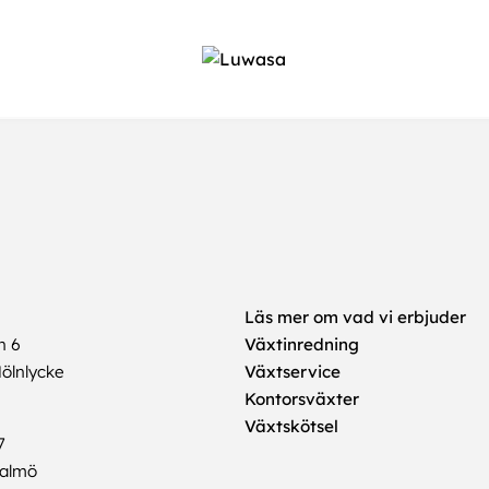
Läs mer om vad vi erbjuder
n 6
Växtinredning
ölnlycke
Växtservice
Kontorsväxter
Växtskötsel
7
Malmö