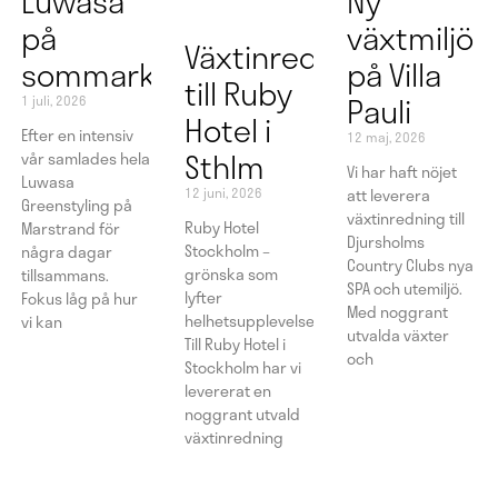
Luwasa
Ny
på
växtmiljö
Växtinredning
sommarkonferens
på Villa
till Ruby
Pauli
1 juli, 2026
Hotel i
Efter en intensiv
12 maj, 2026
Sthlm
vår samlades hela
Vi har haft nöjet
Luwasa
12 juni, 2026
att leverera
Greenstyling på
växtinredning till
Ruby Hotel
Marstrand för
Djursholms
Stockholm –
några dagar
Country Clubs nya
grönska som
tillsammans.
SPA och utemiljö.
lyfter
Fokus låg på hur
Med noggrant
helhetsupplevelsen
vi kan
utvalda växter
Till Ruby Hotel i
och
Stockholm har vi
levererat en
noggrant utvald
växtinredning