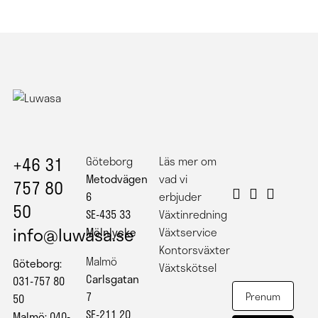
+46 31
Göteborg
Läs mer om
Metodvägen
vad vi
757 80
6
erbjuder
50
SE-435 33
Växtinredning
info@luwasa.se
Mölnlycke
Växtservice
Kontorsväxter
Malmö
Göteborg:
Växtskötsel
Carlsgatan
031-757 80
7
50
SE-211 20
Malmö: 040-